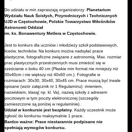
Do udziału w min zapraszają organizatorzy:
Planetarium
Wydziału Nauk Ścisłych, Przyrodniczych i Technicznych
UJD w Częstochowie, Polskie Towarzystwo Miłośników
Astronomii Oddział
im. ks. Bonawentury Metlera w Częstochowie.
Jest to konkurs dla uczniów i młodzieży szkół podstawowych,
liceów, techników. Na konkurs można nadsyłać prace
plastyczne, fotograficzne związane z astronomią. Max. rozmiar
prac plastycznych przestrzennych musi zmieścić się w
sześcianie o boku 40 cm (Płaskie min format nie mniejszy niż
30x40cm i nie większy niż 40x60 cm.). Fotografie w
rozmiarach: 30x30, 30x40, 30x45 cm. Prace muszą być trwale
opisane (wzór załącznik nr 1 Regulaminu): imieniem,
nazwiskiem, klasą( np. kl. Va), nazwą szkoły z adresem
pocztowym w tym poczty elektronicznej (szczegóły
zamieszczone są poniżej w regulaminie).
Udział w konkursie jest bezpłatny
. Każdy uczestnik może
zgłosić do konkursu maksymalnie 1 prace.
Bardzo ważne: Prace niestarannie podpisane nie
spełniają wymogów konkursu.