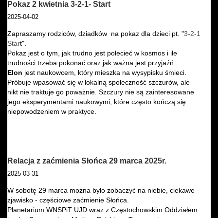
Pokaz 2 kwietnia 3-2-1- Start
2025-04-02
Zapraszamy rodziców, dziadków na pokaz dla dzieci pt. "
3-2-1
Star
t".
Pokaz jest o tym, jak trudno jest polecieć w kosmos i ile
trudności trzeba pokonać oraz jak ważna jest przyjaźń.
Elon
jest naukowcem, który mieszka na wysypisku śmieci.
Próbuje wpasować się w lokalną społeczność szczurów, ale
nikt nie traktuje go poważnie. Szczury nie są zainteresowane
jego eksperymentami naukowymi, które często kończą się
niepowodzeniem w praktyce.
Relacja z zaćmienia Słońca 29 marca 2025r.
2025-03-31
W sobotę 29 marca można było zobaczyć na niebie, ciekawe
zjawisko - częściowe zaćmienie Słońca.
Planetarium WNSPiT UJD wraz z Częstochowskim Oddziałem