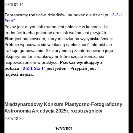
2026-01-14
Zapraszamy rodziców, dziadków na pokaz dla dzieci pt. "
3-2-1
Star
t"
.
Pokaz jest o tym, jak trudno jest polecieć w kosmos. Ile
trudności trzeba pokonać oraz jak ważna jest przyjaźń.
Elon
jest naukowcem, który mieszka na wysypisku śmieci.
Próbuje wpasować się w lokalną społeczność, ale nikt nie
traktuje go poważnie. Szczury nie są zainteresowane jego
eksperymentami naukowymi, które często kończą się
niepowodzeniem w praktyce.
Przekaz wynikający z
pokazu "
3-2-1 Star
t
" jest jeden - Przyjaźń jest
najważniejsza.
Międzynarodowy Konkurs Plastyczno-Fotograficzny
Astronomia Art edycja 2025r. rozstrzygnięty
2025-12-29
WYNIKI