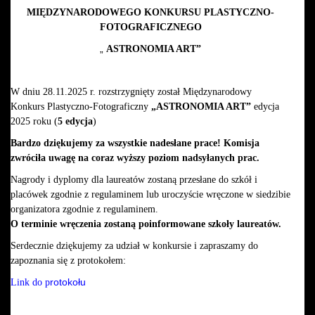
MIĘDZYNARODOWEGO KONKURSU PLASTYCZNO-
FOTOGRAFICZNEGO
„
ASTRONOMIA ART”
W dniu 28.11.2025 r. rozstrzygnięty został Międzynarodowy
Konkurs Plastyczno-Fotograficzny
„ASTRONOMIA ART”
edycja
2025 roku (
5 edycja
)
Bardzo dziękujemy za wszystkie nadesłane prace!
Komisja
zwróciła uwagę na coraz wyższy poziom nadsyłanych prac.
Nagrody i dyplomy dla laureatów zostaną przesłane do szkół i
placówek zgodnie z regulaminem lub uroczyście wręczone w siedzibie
organizatora zgodnie z regulaminem.
O terminie wręczenia zostaną poinformowane szkoły laureatów.
Serdecznie dziękujemy za udział w konkursie i
zapraszamy do
zapoznania się z protokołem:
rotokołu
Link do
p