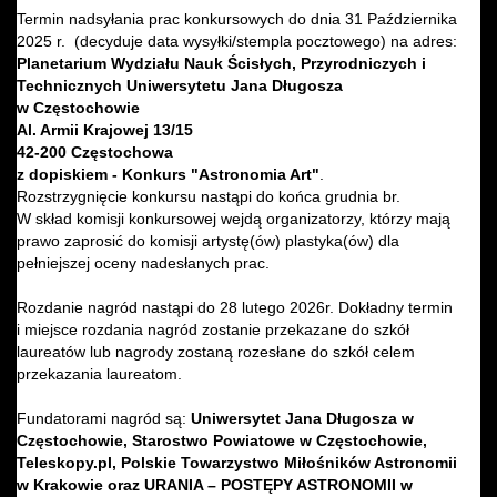
Termin nadsyłania prac konkursowych do dnia 31 Października
2025 r. (decyduje data wysyłki/stempla pocztowego) na adres:
Planetarium Wydziału Nauk Ścisłych, Przyrodniczych i
Technicznych Uniwersytetu Jana Długosza
w Częstochowie
Al. Armii Krajowej 13/15
42-200 Częstochowa
z dopiskiem - Konkurs "Astronomia Art"
.
Rozstrzygnięcie konkursu nastąpi do końca grudnia br.
W skład komisji konkursowej wejdą organizatorzy, którzy mają
prawo zaprosić do komisji artystę(ów) plastyka(ów) dla
pełniejszej oceny nadesłanych prac.
Rozdanie nagród nastąpi do 28 lutego 2026r. Dokładny termin
i miejsce rozdania nagród zostanie przekazane do szkół
laureatów lub nagrody zostaną rozesłane do szkół celem
przekazania laureatom.
Fundatorami nagród są:
Uniwersytet Jana Długosza w
Częstochowie, Starostwo Powiatowe w Częstochowie,
Teleskopy.pl, Polskie Towarzystwo Miłośników Astronomii
w Krakowie oraz URANIA – POSTĘPY ASTRONOMII w