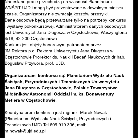
Nadesłane prace przechodzą na własność Planetarium
WNŚPiT UJD i mogą być prezentowane w dowolnym miejscu i
czasie. Organizatorzy nie zwracają kosztów przesyłki.
Dane osobowe będą przetwarzane tylko na potrzeby konkursu
i wystawy pokonkursowej. Administratorem danych osobowych
jest Uniwersytet Jana Długosza w Częstochowie, Waszyngtona
4/18, 42-200 Częstochowa
Konkurs jest objęty honorowym patronatem przez:
JM Rektora p.o. Rektora Uniwersytetu Jana Długosza w
Częstochowie Prorektor ds. Nauki i Badań Naukowych dr hab.
Bogusław Przywora, prof. UJD.
Organizatorami konkursu są: Planetarium Wydziału Nauk
Ścisłych, Przyrodniczych i Technicznych Uniwersytetu
Jana Długosza w Częstochowie, Polskie Towarzystwo
Miłośników Astronomii Oddział im. ks. Bonawentury
Metlera w Częstochowie
.
Koordynatorem konkursu jest mgr inż. Marek Nowak
(Planetarium Wydziału Nauk Ścisłych, Przyrodniczych i
Technicznych UJD) Tel 609 919 306, mail:
m.nowak@ujd.edu.pl