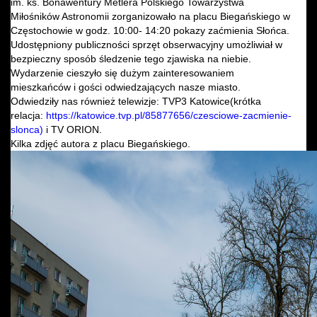
im. ks. Bonawentury Metlera Polskiego Towarzystwa
Miłośników Astronomii zorganizowało na placu Biegańskiego w
Częstochowie w godz. 10:00- 14:20 pokazy zaćmienia Słońca.
Udostępniony publiczności sprzęt obserwacyjny umożliwiał w
bezpieczny sposób śledzenie tego zjawiska na niebie.
Wydarzenie cieszyło się dużym zainteresowaniem
mieszkańców i gości odwiedzających nasze miasto.
Odwiedziły nas również telewizje: TVP3 Katowice(krótka
relacja:
https://katowice.tvp.pl/85877656/czesciowe-zacmienie-
slonca)
i TV ORION.
Kilka zdjęć autora z placu Biegańskiego.