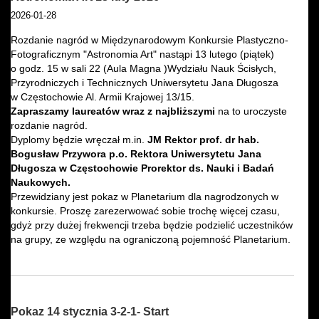
2026-01-28
Rozdanie nagród w Międzynarodowym Konkursie Plastyczno-
Fotograficznym "Astronomia Art" nastąpi 13 lutego (piątek)
o godz. 15 w sali 22 (Aula Magna )Wydziału Nauk Ścisłych,
Przyrodniczych i Technicznych Uniwersytetu Jana Długosza
w Częstochowie Al. Armii Krajowej 13/15.
Zapraszamy laureatów wraz z najbliższymi
na to uroczyste
rozdanie nagród.
Dyplomy będzie wręczał m.in.
JM Rektor prof. dr hab.
Bogusław Przywora p.o. Rektora Uniwersytetu Jana
Długosza w Częstochowie Prorektor ds. Nauki i Badań
Naukowych.
Przewidziany jest pokaz w Planetarium dla nagrodzonych w
konkursie. Proszę zarezerwować sobie trochę więcej czasu,
gdyż przy dużej frekwencji trzeba będzie podzielić uczestników
na grupy, ze względu na ograniczoną pojemność Planetarium.
Pokaz 14 stycznia 3-2-1- Start