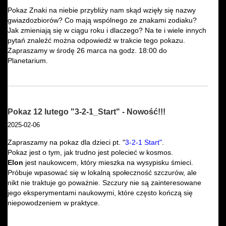
Pokaz Znaki na niebie przybliży nam skąd wzięły się nazwy
gwiazdozbiorów? Co mają wspólnego ze znakami zodiaku?
Jak zmieniają się w ciągu roku i dlaczego? Na te i wiele innych
pytań znaleźć można odpowiedź w trakcie tego pokazu.
Zapraszamy w środę 26 marca na godz. 18:00 do
Planetarium.
Pokaz 12 lutego "3-2-1_Start" - Nowość!!!
2025-02-06
Zapraszamy na pokaz dla dzieci pt. "
3-2-1 Star
t"
.
Pokaz jest o tym, jak trudno jest polecieć w kosmos.
Elon
jest naukowcem, który mieszka na wysypisku śmieci.
Próbuje wpasować się w lokalną społeczność szczurów, ale
nikt nie traktuje go poważnie. Szczury nie są zainteresowane
jego eksperymentami naukowymi, które często kończą się
niepowodzeniem w praktyce.