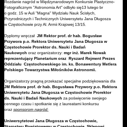
Rozdanie nagród w Międzynarodowym Konkursie Plastyczno-
Fotograficznym "Astronomia Art" odbyło się13 lutego br
o godz. 15 w Auli "Magna" Wydziału Nauk Ścisłych,
Przyrodniczych i Technicznych Uniwersytetu Jana Długosza
w Częstochowie przy Al. Armii Krajowej 13/15.
Dyplomy wręczał
JM Rektor prof. dr hab. Bogusław
Przywora p.o. Rektora Uniwersytetu Jana Długosza w
Częstochowie Prorektor ds. Nauki i Badań
Naukowych
oraz organizatorzy:
mgr inż. Marek Nowak
reprezentujący Planetarium oraz Ryszard Rejment Prezes
Oddziału Częstochowskiego im. ks. Bonawentury Metlera
Polskiego Towarzystwa Miłośników Astronomii.
Organizatorzy pragną przekazać specjalne podziękowania dla
JM Rektora prof. dr hab. Bogusława Przywory p.o. Rektora
Uniwersytetu Jana Długosza w Częstochowie Prorektor
ds. Nauki i Badań Naukowych
za poświęcenie swojego
cennego czasu i spotkanie się z laureatami konkursu
oraz
sponsorom nagród:
Uniwersytetowi Jana Długosza w Częstochowie,
Starostwu Powiatowemu w Częstochowie, Sklepowi