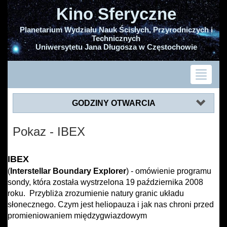
Kino Sferyczne
Planetarium Wydziału Nauk Ścisłych, Przyrodniczych i
Technicznych
Uniwersytetu Jana Długosza w Częstochowie
GODZINY OTWARCIA
Pokaz - IBEX
IBEX
(
Interstellar Boundary Explorer
) - omówienie programu
sondy, która została wystrzelona 19 października 2008
roku. Przybliża zrozumienie natury granic układu
słonecznego. Czym jest heliopauza i jak nas chroni przed
promieniowaniem międzygwiazdowym