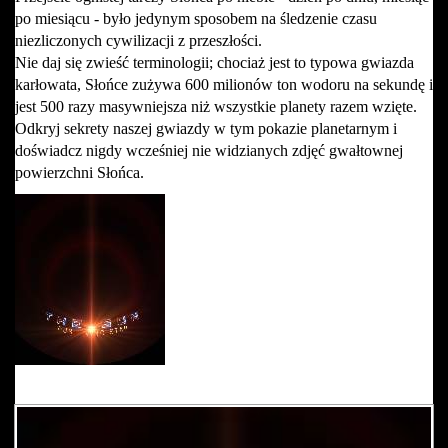
po miesiącu - było jedynym sposobem na śledzenie czasu
niezliczonych cywilizacji z przeszłości.
Nie daj się zwieść terminologii; chociaż jest to typowa gwiazda
karłowata, Słońce zużywa 600 milionów ton wodoru na sekundę i
jest 500 razy masywniejsza niż wszystkie planety razem wzięte.
Odkryj sekrety naszej gwiazdy w tym pokazie planetarnym i
doświadcz nigdy wcześniej nie widzianych zdjęć gwałtownej
powierzchni Słońca.