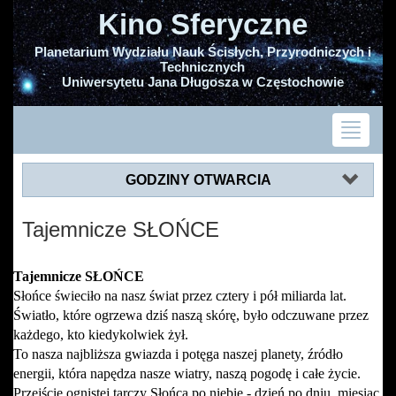
Kino Sferyczne
Planetarium Wydziału Nauk Ścisłych, Przyrodniczych i
Technicznych
Uniwersytetu Jana Długosza w Częstochowie
GODZINY OTWARCIA
Tajemnicze SŁOŃCE
Tajemnicze SŁOŃCE
Słońce świeciło na nasz świat przez cztery i pół miliarda lat.
Światło, które ogrzewa dziś naszą skórę, było odczuwane przez
każdego, kto kiedykolwiek żył.
To nasza najbliższa gwiazda i potęga naszej planety, źródło
energii, która napędza nasze wiatry, naszą pogodę i całe życie.
Przejście ognistej tarczy Słońca po niebie - dzień po dniu, miesiąc