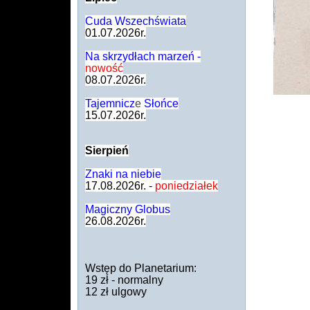
Cuda Wszechświat
a
01.07.2026r.
Na skrzydłach marzeń
-
nowość
08.07.2026r.
Tajemnicz
e
Słońce
15.07.2026r.
Sierpień
Znaki na niebie
17.08.2026r. -
poniedziałek
Magiczny Globus
26.08.2026r.
Wstęp do Planetarium:
19 zł - normalny
12 zł ulgowy