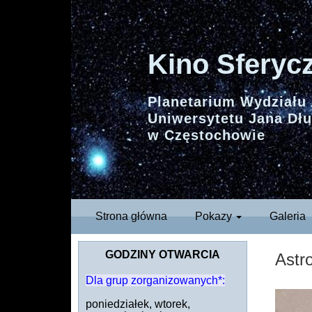
Kino Sferyc
Planetarium Wydziału 
Uniwersytetu Jana Dł
w Częstochowie
Strona główna
Pokazy
Galeria
GODZINY OTWARCIA
Astr
Dla grup zorganizowanych*:
poniedziałek, wtorek,