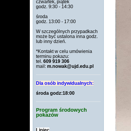
czwartek, piątek
godz. 9:30 - 14:30
środa
godz. 13:00 - 17:00
W szczególnych przypadkach
może być ustalona inna godz.
lub inny dzień.
*Kontakt w celu umówienia
terminu pokazu:
tel.
609 919 306
mail:
m.nowak@ujd.edu.pl
Dla osób indywidualnych:
środa godz:18:00
Program środowych
pokazów
Lipiec