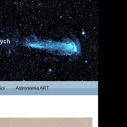
nych
ści
Astronomia ART
Next