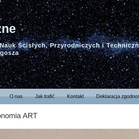
zne
Nauk Ścisłych, Przyrodniczych i Technicz
ugosza
O nas
Jak trafić
Kontakt
Deklaracja zgodno
onomia ART
Previous