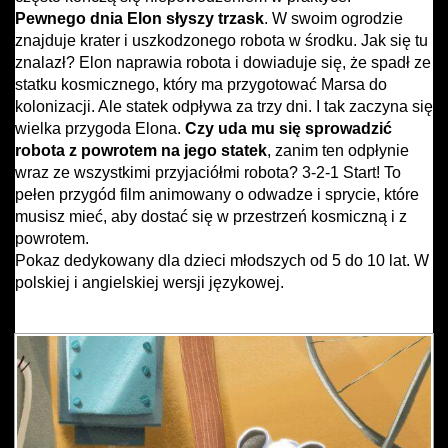
Pewnego dnia Elon słyszy trzask
. W swoim ogrodzie
znajduje krater i uszkodzonego robota w środku. Jak się tu
znalazł? Elon naprawia robota i dowiaduje się, że spadł ze
statku kosmicznego, który ma przygotować Marsa do
kolonizacji. Ale statek odpływa za trzy dni. I tak zaczyna się
wielka przygoda Elona.
Czy uda mu się sprowadzić
robota z powrotem na jego statek
, zanim ten odpłynie
wraz ze wszystkimi przyjaciółmi robota? 3-2-1 Start! To
pełen przygód film animowany o odwadze i sprycie, które
musisz mieć, aby dostać się w przestrzeń kosmiczną i z
powrotem.
Pokaz dedykowany dla dzieci młodszych od 5 do 10 lat. W
polskiej i angielskiej wersji językowej.