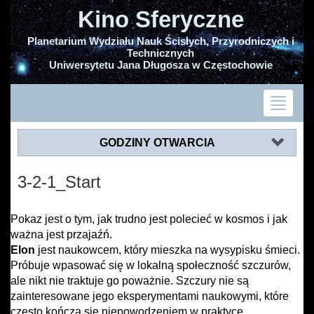
Kino Sferyczne
Planetarium Wydziału Nauk Ścisłych, Przyrodniczych i
Technicznych
Uniwersytetu Jana Długosza w Częstochowie
GODZINY OTWARCIA
3-2-1_Start
Pokaz jest o tym, jak trudno jest polecieć w kosmos i jak
ważna jest przajaźń.
Elon
jest naukowcem, który mieszka na wysypisku śmieci.
Próbuje wpasować się w lokalną społeczność szczurów,
ale nikt nie traktuje go poważnie. Szczury nie są
zainteresowane jego eksperymentami naukowymi, które
często kończą się niepowodzeniem w praktyce.