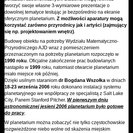
tworzyć swoje własne 3-wymiarowe prezentacje o
dowolnej tematyce testując je bezpośrednio na ekranie
sferycznym planetarium.
Z możliwości aparatury mogą
korzystać zarówno przyrodnicy jak i artyści (zajmujący
się np. projektowaniem wnętrz)
.
Budowę obiektu na potrzeby Wydziału Matematyczno-
Przyrodniczego AJD wraz z pomieszczeniem
przeznaczonym na potrzeby planetarium rozpoczęto w
1990 roku
. Oficjalne zakończenie prac budowlanych
nastąpiło w
1999
roku, natomiast otwarcie planetarium
miało miejsce rok później.
Dzięki usilnym staraniom
dr Bogdana Wszołka
w dniach
18-23 września 2006
roku dokonano instalacji systemu
planetaryjnego we współpracy ze specjalistą z Salt Lake
City, Panem Stanford Pitcher.
W pierwszym dniu
astronomicznej jesieni 2006 planetarium było gotowe
do pracy
.
W planetarium można zobaczyć nie tylko częstochowskie
rozgwieżdżone niebo wolne od skażenia miejskim